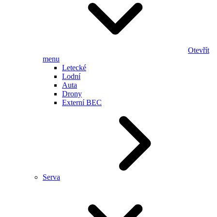
Otevřít
menu
Letecké
Lodní
Auta
Drony
Externí BEC
Serva