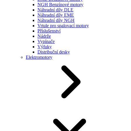
NGH Benzínové motory
Náhradní díly DLE
Náhradní díly EME
Náhradní díly NGH
Vrtule pro spalovací motory
Příslušenství
Nádrže
Vypínače
Výfuky
Distribuční desky
Elektromotory