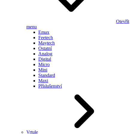
Otevřít
menu
Emax
Feetech
Maytech
Ostatní
Analog
Digital
Micro
Mini
Standard
Maxi
Příslušenství
Vrtule