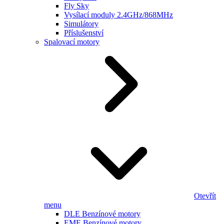
Fly Sky
Vysílací moduly 2.4GHz/868MHz
Simulátory
Příslušenství
Spalovací motory
Otevřít
menu
DLE Benzínové motory
EME Benzínové motory