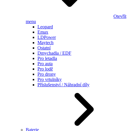
Otevřít
menu
Leopard
Emax
LDPower
Maytech
Ostatní
Dmychadla / EDF
Pro letadla
Pro auta
Pro lodě
Pro drony
Pro vrtulníky
Příslušenství / Náhradní díly
Baterie