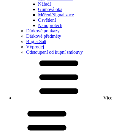
Nářadí
Gumová oka
Měření/Signalizace
Osvětlení
Nanoprotech
Dárkové poukazy
Dárkové předměty
Bug-a-Salt
Výprodej
Odstoupení od kupní smlouvy
Více