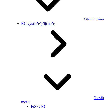
Otevřít menu
RC vysílače/přijímače
Otevřít
menu
FrSky RC