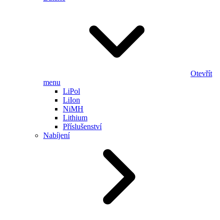
Otevřít
menu
LiPol
LiIon
NiMH
Lithium
Příslušenství
Nabíjení