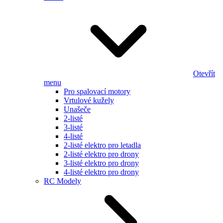
Otevřít
menu
Pro spalovací motory
Vrtulové kužely
Unašeče
2-listé
3-listé
4-listé
2-listé elektro pro letadla
2-listé elektro pro drony
3-listé elektro pro drony
4-listé elektro pro drony
RC Modely