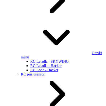
Otevřít
menu
RC Letadla - SKYWING
RC Letadla - Hacker
RC Lodě - Hacker
RC příslušenství