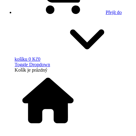
Přejít do
košíku
0 Kč
0
Toggle Dropdown
Košík
je prázdný