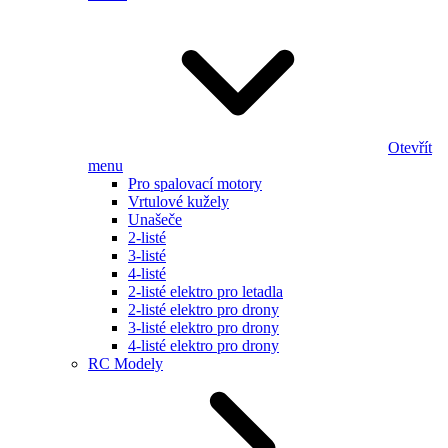
Otevřít
menu
Pro spalovací motory
Vrtulové kužely
Unašeče
2-listé
3-listé
4-listé
2-listé elektro pro letadla
2-listé elektro pro drony
3-listé elektro pro drony
4-listé elektro pro drony
RC Modely