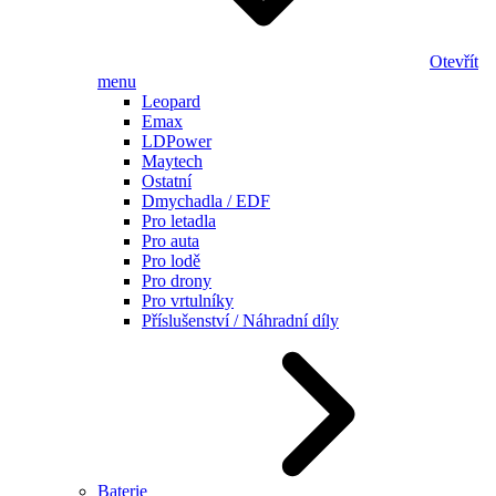
Otevřít
menu
Leopard
Emax
LDPower
Maytech
Ostatní
Dmychadla / EDF
Pro letadla
Pro auta
Pro lodě
Pro drony
Pro vrtulníky
Příslušenství / Náhradní díly
Baterie