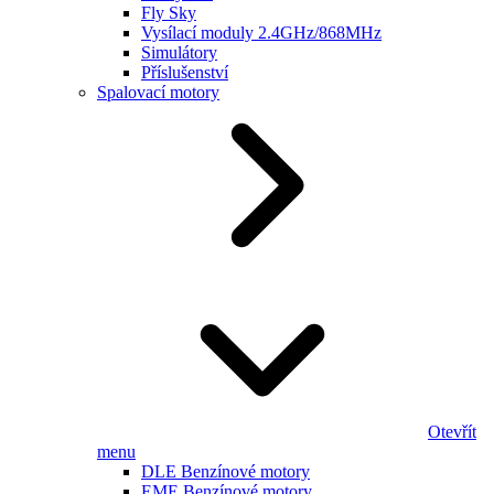
Fly Sky
Vysílací moduly 2.4GHz/868MHz
Simulátory
Příslušenství
Spalovací motory
Otevřít
menu
DLE Benzínové motory
EME Benzínové motory