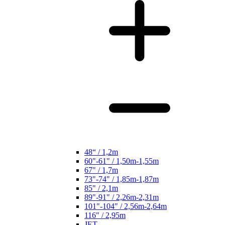
48“ / 1,2m
60"-61" / 1,50m-1,55m
67" / 1,7m
73"-74" / 1,85m-1,87m
85" / 2,1m
89"-91" / 2,26m-2,31m
101"-104" / 2,56m-2,64m
116" / 2,95m
JET