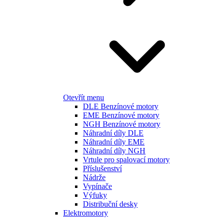
Otevřít menu
DLE Benzínové motory
EME Benzínové motory
NGH Benzínové motory
Náhradní díly DLE
Náhradní díly EME
Náhradní díly NGH
Vrtule pro spalovací motory
Příslušenství
Nádrže
Vypínače
Výfuky
Distribuční desky
Elektromotory