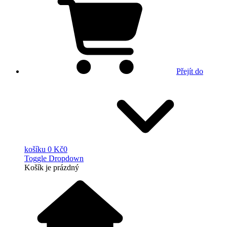
Přejít do
košíku
0 Kč
0
Toggle Dropdown
Košík
je prázdný