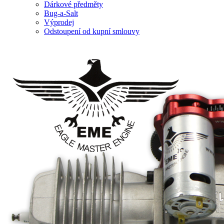
Dárkové předměty
Bug-a-Salt
Výprodej
Odstoupení od kupní smlouvy