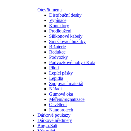
Otevřít menu
Distribuční desky
Vypínače
Konektory
Prodloužení
Silikonové kabely
Smršťovací bužírky
Bižuterie
Redukce
Podvozky
Podvozkové nohy / Kola
Piloti
Lepící pásky
Lepidla
Spojovací materiál
Nářadí
Gumová oka
Měření/Signalizace
Osvětlení
Nanoprotech
Dárkové poukazy
Dárkové předměty
Bug-a-Salt
Výprodej