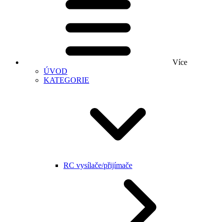
Více
ÚVOD
KATEGORIE
RC vysílače/přijímače