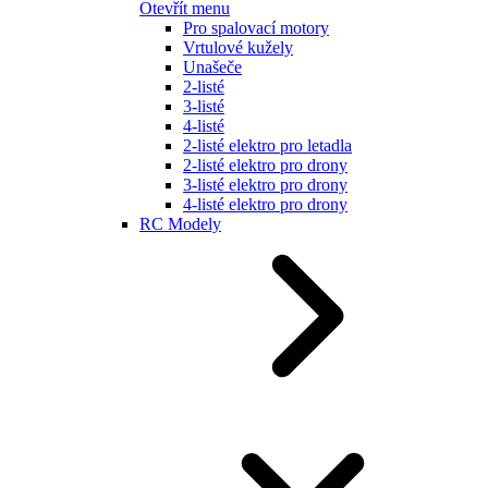
Otevřít menu
Pro spalovací motory
Vrtulové kužely
Unašeče
2-listé
3-listé
4-listé
2-listé elektro pro letadla
2-listé elektro pro drony
3-listé elektro pro drony
4-listé elektro pro drony
RC Modely