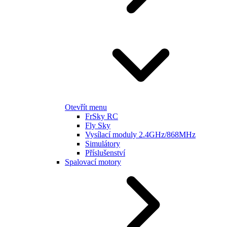
Otevřít menu
FrSky RC
Fly Sky
Vysílací moduly 2.4GHz/868MHz
Simulátory
Příslušenství
Spalovací motory