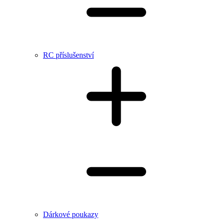
RC příslušenství
Dárkové poukazy