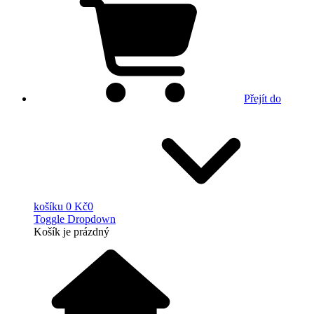
Přejít do
košíku
0 Kč
0
Toggle Dropdown
Košík
je prázdný