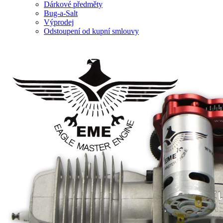
Dárkové předměty
Bug-a-Salt
Výprodej
Odstoupení od kupní smlouvy