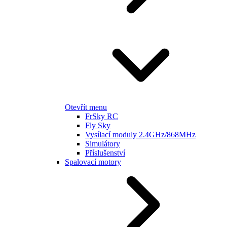
Otevřít menu
FrSky RC
Fly Sky
Vysílací moduly 2.4GHz/868MHz
Simulátory
Příslušenství
Spalovací motory