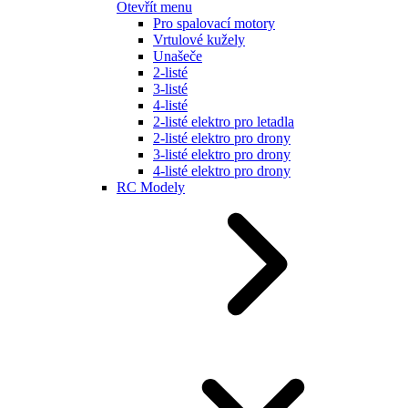
Otevřít menu
Pro spalovací motory
Vrtulové kužely
Unašeče
2-listé
3-listé
4-listé
2-listé elektro pro letadla
2-listé elektro pro drony
3-listé elektro pro drony
4-listé elektro pro drony
RC Modely