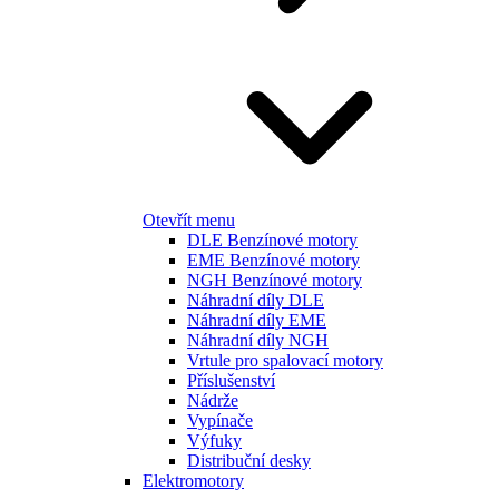
Otevřít menu
DLE Benzínové motory
EME Benzínové motory
NGH Benzínové motory
Náhradní díly DLE
Náhradní díly EME
Náhradní díly NGH
Vrtule pro spalovací motory
Příslušenství
Nádrže
Vypínače
Výfuky
Distribuční desky
Elektromotory