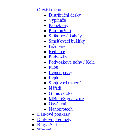
Otevřít menu
Distribuční desky
Vypínače
Konektory
Prodloužení
Silikonové kabely
Smršťovací bužírky
Bižuterie
Redukce
Podvozky
Podvozkové nohy / Kola
Piloti
Lepící pásky
Lepidla
Spojovací materiál
Nářadí
Gumová oka
Měření/Signalizace
Osvětlení
Nanoprotech
Dárkové poukazy
Dárkové předměty
Bug-a-Salt
Výprodej