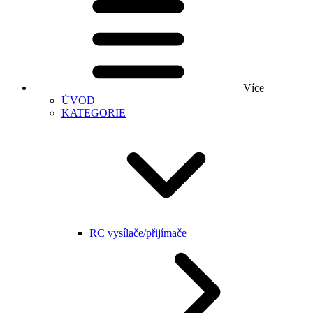
Více
ÚVOD
KATEGORIE
RC vysílače/přijímače