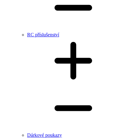
RC příslušenství
Dárkové poukazy