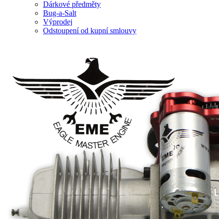
Dárkové předměty
Bug-a-Salt
Výprodej
Odstoupení od kupní smlouvy