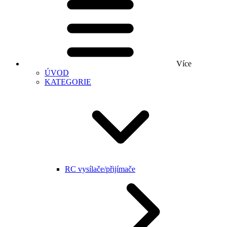
Více
ÚVOD
KATEGORIE
RC vysílače/přijímače