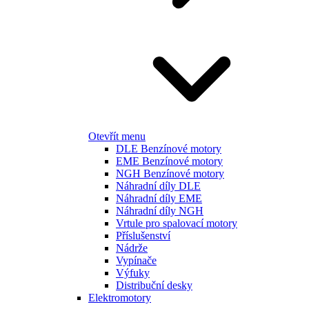
Otevřít menu
DLE Benzínové motory
EME Benzínové motory
NGH Benzínové motory
Náhradní díly DLE
Náhradní díly EME
Náhradní díly NGH
Vrtule pro spalovací motory
Příslušenství
Nádrže
Vypínače
Výfuky
Distribuční desky
Elektromotory