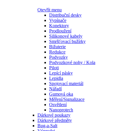
Otevřít menu
Distribuční desky
Vypínače
Konektory
Prodloužení
Silikonové kabely
Smršťovací bužírky
Bižuterie
Redukce
Podvozky
Podvozkové nohy / Kola
Piloti
Lepící pásky
Lepidla
Spojovací materiál
Nářadí
Gumová oka
Měření/Signalizace
Osvětlení
Nanoprotech
Dárkové poukazy
Dárkové předměty
Bug-a-Salt
Výprodej