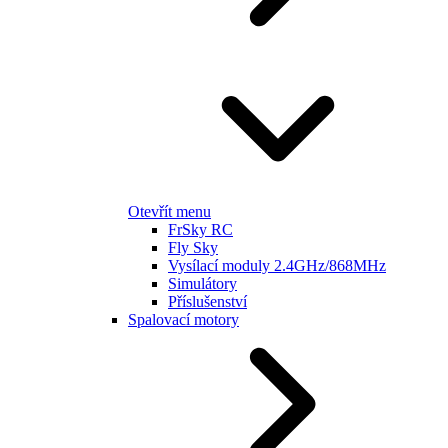
Otevřít menu
FrSky RC
Fly Sky
Vysílací moduly 2.4GHz/868MHz
Simulátory
Příslušenství
Spalovací motory