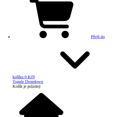
Přejít do
košíku
0 Kč
0
Toggle Dropdown
Košík
je prázdný