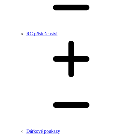
RC příslušenství
Dárkové poukazy