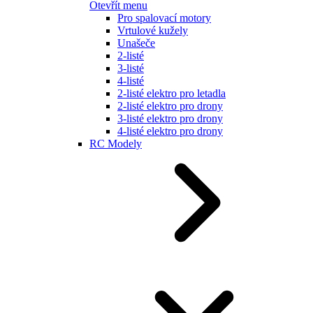
Otevřít menu
Pro spalovací motory
Vrtulové kužely
Unašeče
2-listé
3-listé
4-listé
2-listé elektro pro letadla
2-listé elektro pro drony
3-listé elektro pro drony
4-listé elektro pro drony
RC Modely